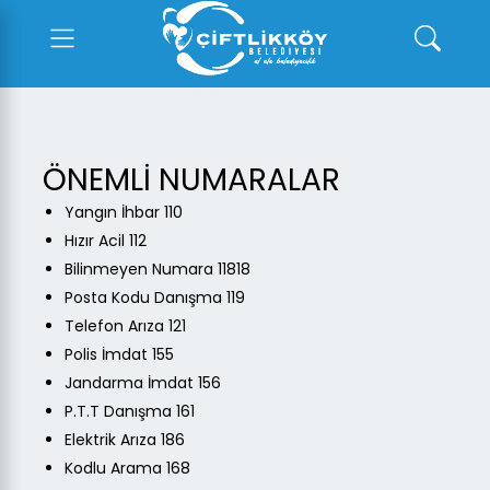
ÖNEMLİ NUMARALAR
Yangın İhbar 110
Hızır Acil 112
Bilinmeyen Numara 11818
Posta Kodu Danışma 119
Telefon Arıza 121
Polis İmdat 155
Jandarma İmdat 156
P.T.T Danışma 161
Elektrik Arıza 186
Kodlu Arama 168