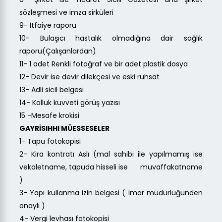
sözleşmesi ve imza sirküleri
9- İtfaiye raporu
10- Bulaşıcı hastalık olmadığına dair sağlık
raporu(Çalışanlardan)
11- 1 adet Renkli fotoğraf ve bir adet plastik dosya
12- Devir ise devir dilekçesi ve eski ruhsat
13- Adli sicil belgesi
14- Kolluk kuvveti görüş yazısı
15 -Mesafe krokisi
GAYRİSIHHI MÜESSESELER
1- Tapu fotokopisi
2- Kira kontratı Aslı (mal sahibi ile yapılmamış ise
vekaletname, tapuda hisseli ise muvaffakatname
)
3- Yapı kullanma izin belgesi ( imar müdürlüğünden
onaylı )
4- Vergi levhası fotokopisi