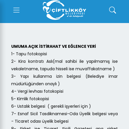
UMUMA AÇIK İSTİRAHAT VE EĞLENCE YERİ
1- Tapu fotokopisi
2- Kira kontratı Aslı(mal sahibi ile yapılmamış ise
vekaletname, tapuda hisseli ise muvaffakatname )
3- Yapı kullanma izin belgesi (Belediye imar
müdürlüğünden onaylı )
4- Vergi levhası fotokopisi
5- Kimlik fotokopisi
6- Ustalık belgesi ( gerekli işyerleri için )
7- Esnaf Sicil Tasdiknamesi-Oda Üyelik belgesi veya
- Ticaret odası üyelik belgesi
8- Şirket ise Ticaret Sicili Gazetesi ana şirket