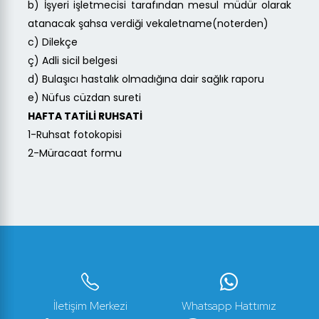
b) İşyeri işletmecisi tarafından mesul müdür olarak
atanacak şahsa verdiği vekaletname(noterden)
c) Dilekçe
ç) Adli sicil belgesi
d) Bulaşıcı hastalık olmadığına dair sağlık raporu
e) Nüfus cüzdan sureti
HAFTA TATİLİ RUHSATİ
1-Ruhsat fotokopisi
2-Müracaat formu
İletişim Merkezi
Whatsapp Hattımız