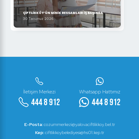
ÇİFTLİKKÖY’ÜN MİNİK RESSAMLARI İŞ BAŞINDA
30 Temmuz 2026
İletişim Merkezi
Whatsapp Hattımız
444 8 912
444 8 912
E-Posta:
cozummerkezi@yalovaciftlikkoy.bel.tr
Kep:
ciftlikkoybelediyesi@hs01.kep.tr