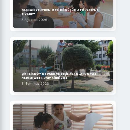
BAŞKAN YELE’DEN, GERİ DÖNÜŞÜM ATÖLYESİ’NE
ZİYARET
3 Ağustos 2026
ÇİFTLİKKÖY'DE PARK VE YEŞİL ALANLARDA YAZ
BAKIMI ARALIKSIZ SÜRÜYOR
31 Temmuz 2026