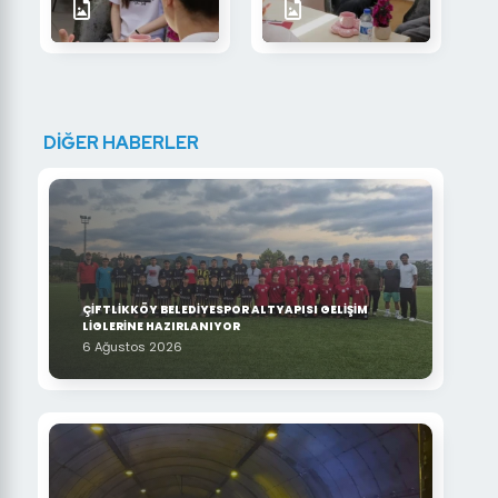
DİĞER HABERLER
ÇİFTLİKKÖY BELEDİYESPOR ALTYAPISI GELİŞİM
LİGLERİNE HAZIRLANIYOR
6 Ağustos 2026