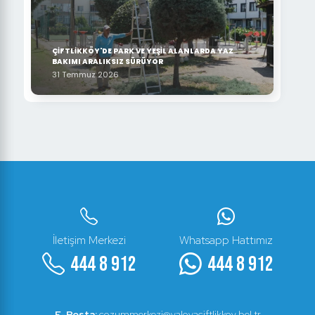
ÇİFTLİKKÖY'DE PARK VE YEŞİL ALANLARDA YAZ
BAKIMI ARALIKSIZ SÜRÜYOR
31 Temmuz 2026
İletişim Merkezi
Whatsapp Hattımız
444 8 912
444 8 912
E-Posta:
cozummerkezi@yalovaciftlikkoy.bel.tr