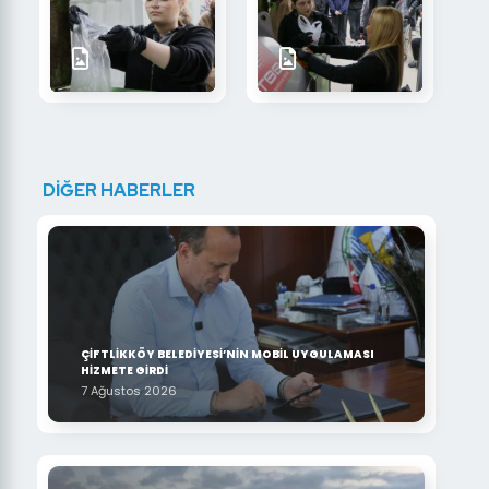
DİĞER HABERLER
ÇİFTLİKKÖY BELEDİYESİ’NİN MOBİL UYGULAMASI
HİZMETE GİRDİ
7 Ağustos 2026