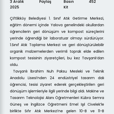
3 Aralık
Paylaş
Basın
452
2025
Kit
Çiftlikköy Belediyesi 1. Sınıf Atık Getirme Merkezi,
eğitim dönemi içinde Yalova genelindeki okullardan
öğrencilerin geri dönüşüm ve kompost süreçlerini
yerinde öğrendiği bir laboratuar olmayı sürdürüyor.
1.Sınıf Atık Toplama Merkezi ve geri dönüştürülebilir
organik malzemelerden verimli toprak elde edilen
kompost tesisinin ziyaretçileri, bu kez Tavşanlı’dan
oldu.
Tavşanlı İbrahim Nuh Paksu Mesleki ve Teknik
Anadolu Lisesi’nden 24 endüstriyel tasarım dalı
öğrencisi, tesisi ziyaret ederek gerçekleştirilen geri
dönüşüm işlemleriyle ilgili yerinde bilgi aldı. Makine ve
Tasarım Teknolojisi Alanı Öğretmenleri Kübra Semra
Güneş ve İngilizce Öğretmeni Emel Işıl Civelek’le
birlikte Sıfır Atık Merkezi’ne gelen 10-B ve 11-B