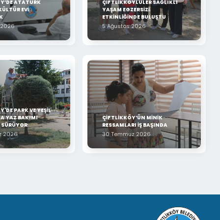
ÖY’DE ATATÜRK
ÇİFTLİKKÖYLÜLER SAĞLIKLI
KÜLTÜR EVİ
YAŞAM EGZERSİZİ
K
ETKİNLİĞİNDE BULUŞTU
 2026
5 Ağustos 2026
Y'DE PARK VE YEŞİL
A YAZ BAKIMI
ÇİFTLİKKÖY’ÜN MİNİK
Z SÜRÜYOR
RESSAMLARI İŞ BAŞINDA
z 2026
30 Temmuz 2026