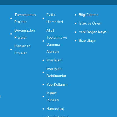
Tamamlanan
Evlilik
Bilgi Edinme
Projeler
Hizmetleri
İstek ve Öneri
Devam Eden
Afet
Yeni Doğan Kayıt
Projeler
Toplanma ve
Bize Ulaşın
Barınma
Planlanan
Alanları
Projeler
İmar İşleri
İmar İşleri
Dokümanlar
Yapı Kullanım
İnşaat
z
Ruhsatı
Numarataj