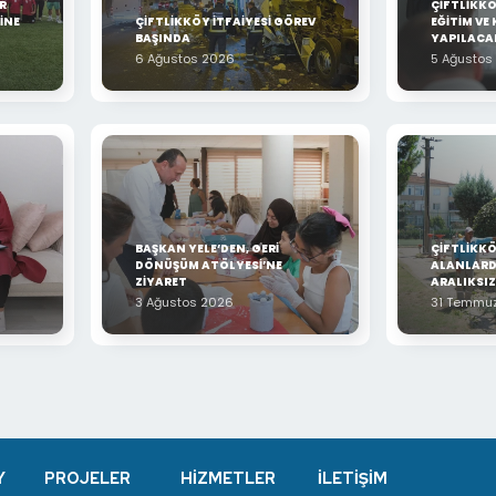
R
ÇİFTLİKK
İNE
ÇİFTLİKKÖY İTFAİYESİ GÖREV
EĞİTİM VE 
BAŞINDA
YAPILACA
6 Ağustos 2026
5 Ağustos
BAŞKAN YELE’DEN, GERİ
ÇİFTLİKKÖ
DÖNÜŞÜM ATÖLYESİ’NE
ALANLARD
ZİYARET
ARALIKSI
3 Ağustos 2026
31 Temmu
Y
PROJELER
HİZMETLER
İLETİŞİM