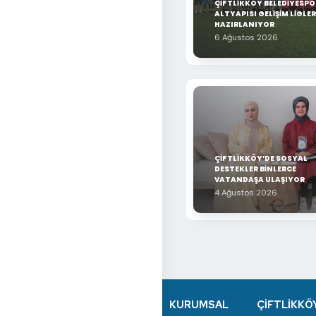
ÇİFTLİKKÖY BELEDİYESPO
ALTYAPISI GELİŞİM LİGLER
HAZIRLANIYOR
6 Ağustos 2026
ÇİFTLİKKÖY’DE SOSYAL
DESTEKLER BİNLERCE
VATANDAŞA ULAŞIYOR
4 Ağustos 2026
KURUMSAL
ÇİFTLİKKÖ