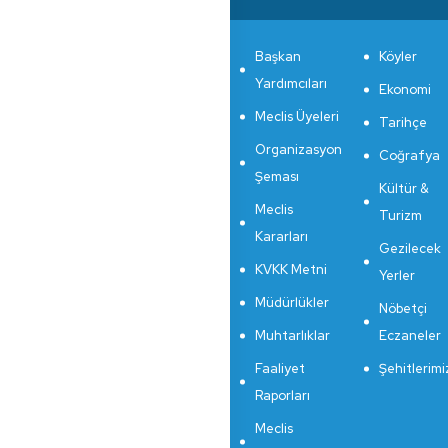
Başkan
Köyler
Yardımcıları
Ekonomi
Meclis Üyeleri
Tarihçe
Organizasyon
Coğrafya
Şeması
Kültür &
Meclis
Turizm
Kararları
Gezilecek
KVKK Metni
Yerler
Müdürlükler
Nöbetçi
Muhtarlıklar
Eczaneler
Faaliyet
Şehitlerimi
Raporları
Meclis