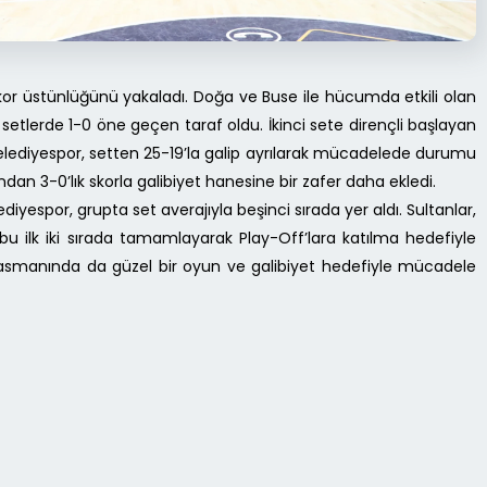
ik skor üstünlüğünü yakaladı. Doğa ve Buse ile hücumda etkili olan
 setlerde 1-0 öne geçen taraf oldu. İkinci sete dirençli başlayan
 Belediyespor, setten 25-19’la galip ayrılarak mücadelede durumu
ından 3-0’lık skorla galibiyet hanesine bir zafer daha ekledi.
diyespor, grupta set averajıyla beşinci sırada yer aldı. Sultanlar,
 ilk iki sırada tamamlayarak Play-Off’lara katılma hedefiyle
eplasmanında da güzel bir oyun ve galibiyet hedefiyle mücadele