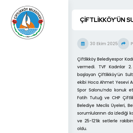
ÇİFTLİKKÖY’ÜN SU
30 Ekim 2025
P
Çiftlikköy Belediyespor Kad
vermedi. TVF Kadınlar 2.
başlayan Çiftlikköy’ün Sult
ekibi Hoca Ahmet Yesevi An
Spor Salonu’nda konuk ett
Fatih Tutuğ ve CHP Çiftlik
Belediye Meclis Üyeleri, Be
sorumlularının da izlediği k
ve 25-12’lik setlerle raki
oldu.