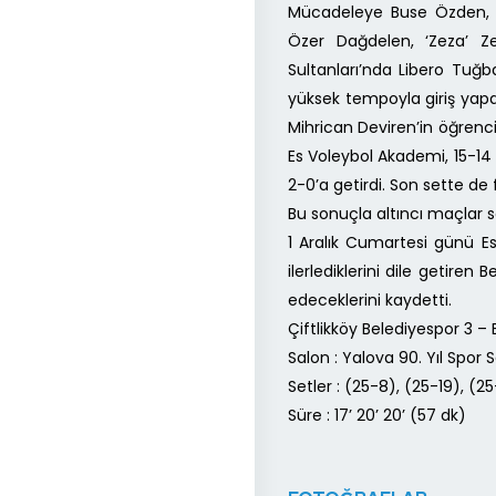
Mücadeleye Buse Özden, Do
Özer Dağdelen, ‘Zeza’ Zehr
Sultanları’nda Libero Tuğ
yüksek tempoyla giriş yapan 
Mihrican Deviren’in öğrenci
Es Voleybol Akademi, 15-14 
2-0’a getirdi. Son sette de 
Bu sonuçla altıncı maçlar so
1 Aralık Cumartesi günü E
ilerlediklerini dile getir
edeceklerini kaydetti.
Çiftlikköy Belediyespor 3 – 
Salon : Yalova 90. Yıl Spor 
Setler : (25-8), (25-19), (25
Süre : 17’ 20’ 20’ (57 dk)