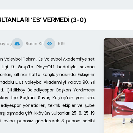
LTANLARI ‘ES’ VERMEDİ (3-0)
aylaş
Basın Kit
519
ın Voleybol Takımı, Es Voleybol Akademi’ye set
 Ligi 9. Grup’ta Play-Off hedefiyle sezona
anları, altıncı hafta karşılaşmasında Eskişehir
adolu L. Es Voleybol Akademi’yi Yalova 90. Yıl
i. Çiftlikköy Belediyespor Başkan Yardımcısı
köy İlçe Başkanı Savaş Kaşıkçı’nın yanı sıra,
lediyespor yöneticileri, teknik ekipler ve şube
arşılaşmada Çiftlikköy’ün Sultanları 25-8, 25-19
bini evine puansız göndererek 3 puanın sahibi