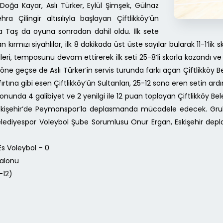
ğa Kayar, Aslı Türker, Eylül Şimşek, Gülnaz
a Çilingir altısılıyla başlayan Çiftlikköy’ün
ba Taş da oyuna sonradan dahil oldu. İlk sete
kırmızı siyahlılar, ilk 8 dakikada üst üste sayılar bularak 11-1’l
leri, temposunu devam ettirerek ilk seti 25-8’li skorla kazandı ve
öne geçse de Aslı Türker’in servis turunda farkı açan Çiftlikköy
fırtına gibi esen Çiftlikköy’ün Sultanları, 25-12 sona eren setin ard
nunda 4 galibiyet ve 2 yenilgi ile 12 puan toplayan Çiftlikköy Bele
skişehir’de Peymanspor’la deplasmanda mücadele edecek. Grubu
en Belediyespor Voleybol Şube Sorumlusu Onur Ergan, Eskişehir d
Es Voleybol – 0
Salonu
-12)