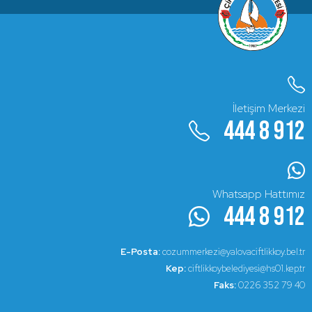
İletişim Merkezi
444 8 912
Whatsapp Hattımız
444 8 912
E-Posta:
cozummerkezi@yalovaciftlikkoy.bel.tr
Kep:
ciftlikkoybelediyesi@hs01.kep.tr
Faks:
0226 352 79 40