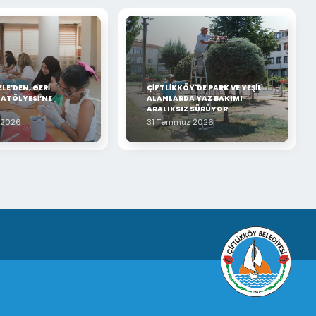
LE’DEN, GERİ
ÇİFTLİKKÖY'DE PARK VE YEŞİL
ATÖLYESİ’NE
ALANLARDA YAZ BAKIMI
ARALIKSIZ SÜRÜYOR
 2026
31 Temmuz 2026