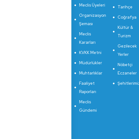
Meclis Üyeleri
Tarihçe
Organizasyon
Coğrafya
Şeması
Kültür &
Meclis
Turizm
Kararları
Gezilecek
KVKK Metni
Yerler
Müdürlükler
Nöbetçi
Muhtarlıklar
Eczaneler
Faaliyet
Şehitlerimi
Raporları
Meclis
Gündemi