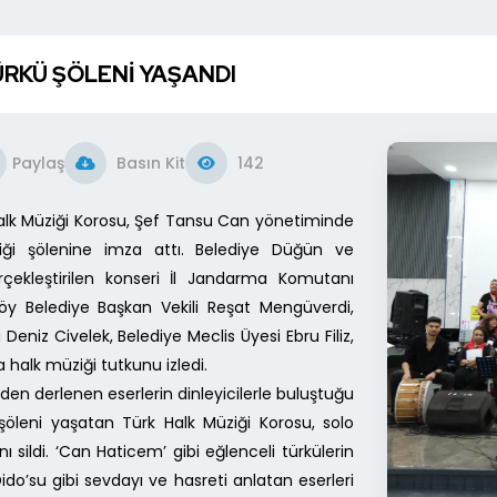
ÜRKÜ ŞÖLENİ YAŞANDI
Paylaş
Basın Kit
142
 Halk Müziği Korosu, Şef Tansu Can yönetiminde
ği şölenine imza attı. Belediye Düğün ve
çekleştirilen konseri İl Jandarma Komutanı
kköy Belediye Başkan Vekili Reşat Mengüverdi,
Deniz Civelek, Belediye Meclis Üyesi Ebru Filiz,
 halk müziği tutkunu izledi.
nden derlenen eserlerin dinleyicilerle buluştuğu
şöleni yaşatan Türk Halk Müziği Korosu, solo
ını sildi. ‘Can Haticem’ gibi eğlenceli türkülerin
Dido’su gibi sevdayı ve hasreti anlatan eserleri