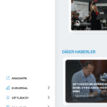
DİĞER HABERLER
ANASAYFA
ÇİFTLİKKÖY BELEDİYESİ’N
MOBİL UYGULAMASI HİZM
KURUMSAL
GİRDİ
7 Ağustos 2026
ÇİFTLİKKÖY