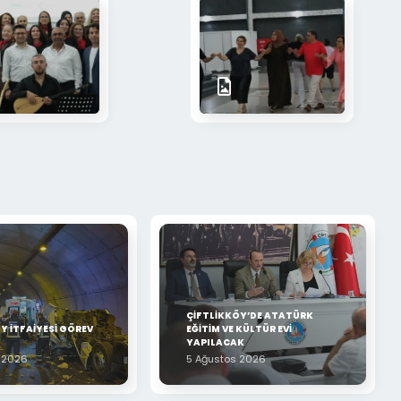
ÇİFTLİKKÖY’DE ATATÜRK
Y İTFAİYESİ GÖREV
EĞİTİM VE KÜLTÜR EVİ
YAPILACAK
 2026
5 Ağustos 2026