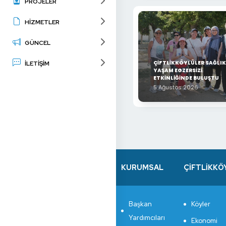
PROJELER
HİZMETLER
GÜNCEL
ÇİFTLİKKÖYLÜLER SAĞLIK
İLETİŞİM
YAŞAM EGZERSİZİ
ETKİNLİĞİNDE BULUŞTU
5 Ağustos 2026
KURUMSAL
ÇİFTLİKKÖ
Başkan
Köyler
Yardımcıları
Ekonomi