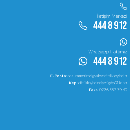
İletişim Merkezi
444 8 912
Whatsapp Hattımız
444 8 912
E-Posta:
cozummerkezi@yalovaciftlikkoy.bel.tr
Kep:
ciftlikkoybelediyesi@hs01.kep.tr
Faks:
0226 352 79 40