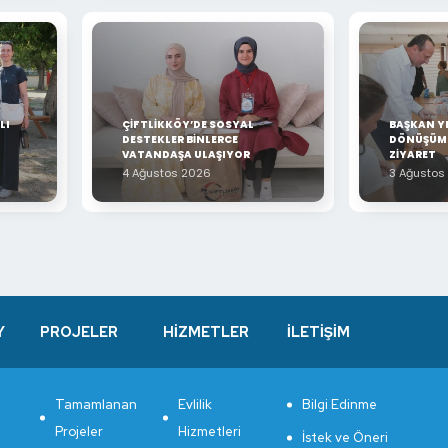
LI
ÇİFTLİKKÖY’DE SOSYAL
BAŞKAN YE
DESTEKLER BİNLERCE
DÖNÜŞÜM 
VATANDAŞA ULAŞIYOR
ZİYARET
4 Ağustos 2026
3 Ağustos
Y
PROJELER
HİZMETLER
İLETİŞİM
Tamamlanan
Evlilik
Bilgi Edinme
Projeler
Hizmetleri
İstek ve Öneri