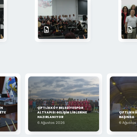
İN
ÇİFTLİKKÖY BELEDİYESPOR
ETE
ALTYAPISI GELİŞİM LİGLERİNE
ÇİFTLİKKÖ
HAZIRLANIYOR
BAŞINDA
6 Ağustos 2026
6 Ağustos