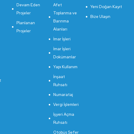
Devam Eden
Afet
Yeni Doğan Kayıt
Projeler
Toplanma ve
Bize Ulaşın
Barınma
Planlanan
Alanları
Projeler
İmar İşleri
İmar İşleri
Dokümanlar
Yapı Kullanım
İnşaat
z
Ruhsatı
Numarataj
Vergi İşlemleri
İşyeri Açma
Ruhsatı
Otobüs Sefer