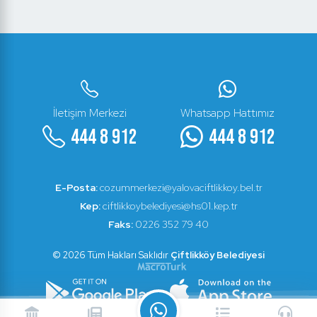
İletişim Merkezi
Whatsapp Hattımız
444 8 912
444 8 912
E-Posta:
cozummerkezi@yalovaciftlikkoy.bel.tr
Kep:
ciftlikkoybelediyesi@hs01.kep.tr
Faks:
0226 352 79 40
© 2026 Tüm Hakları Saklıdır
Çiftlikköy Belediyesi