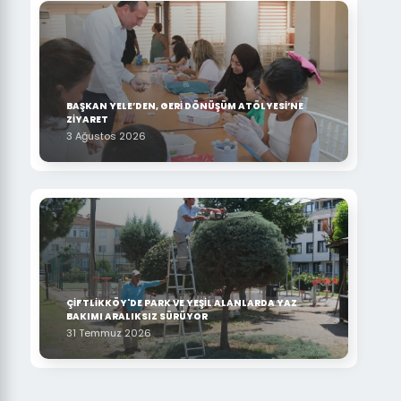
BAŞKAN YELE’DEN, GERİ DÖNÜŞÜM ATÖLYESİ’NE
ZİYARET
3 Ağustos 2026
ÇİFTLİKKÖY'DE PARK VE YEŞİL ALANLARDA YAZ
BAKIMI ARALIKSIZ SÜRÜYOR
31 Temmuz 2026