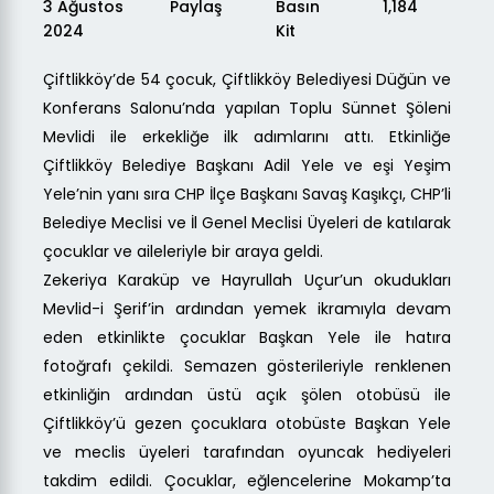
3 Ağustos
Paylaş
Basın
1,184
2024
Kit
Çiftlikköy’de 54 çocuk, Çiftlikköy Belediyesi Düğün ve
Konferans Salonu’nda yapılan Toplu Sünnet Şöleni
Mevlidi ile erkekliğe ilk adımlarını attı. Etkinliğe
Çiftlikköy Belediye Başkanı Adil Yele ve eşi Yeşim
Yele’nin yanı sıra CHP İlçe Başkanı Savaş Kaşıkçı, CHP’li
Belediye Meclisi ve İl Genel Meclisi Üyeleri de katılarak
çocuklar ve aileleriyle bir araya geldi.
Zekeriya Karaküp ve Hayrullah Uçur’un okudukları
Mevlid-i Şerif’in ardından yemek ikramıyla devam
eden etkinlikte çocuklar Başkan Yele ile hatıra
fotoğrafı çekildi. Semazen gösterileriyle renklenen
etkinliğin ardından üstü açık şölen otobüsü ile
Çiftlikköy’ü gezen çocuklara otobüste Başkan Yele
ve meclis üyeleri tarafından oyuncak hediyeleri
takdim edildi. Çocuklar, eğlencelerine Mokamp’ta