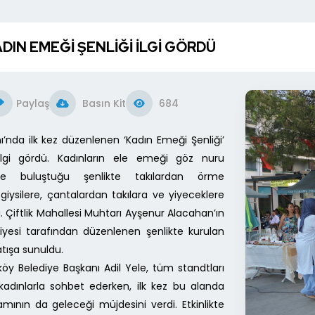
DIN EMEĞİ ŞENLİĞİ İLGİ GÖRDÜ
Paylaş
Basın Kit
684
ı’nda ilk kez düzenlenen ‘Kadın Emeği Şenliği’
 ilgi gördü. Kadınların ele emeği göz nuru
ülerle buluştuğu şenlikte takılardan örme
giysilere, çantalardan takılara ve yiyeceklere
. Çiftlik Mahallesi Muhtarı Ayşenur Alacahan’ın
ediyesi tarafından düzenlenen şenlikte kurulan
atışa sunuldu.
kköy Belediye Başkanı Adil Yele, tüm standtları
 kadınlarla sohbet ederken, ilk kez bu alanda
mının da geleceği müjdesini verdi. Etkinlikte