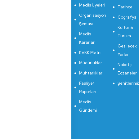
Meclis Üyeleri
Tarihçe
Organizasyon
Coğrafya
Şeması
Kültür &
Meclis
Turizm
Kararları
Gezilecek
KVKK Metni
Yerler
Müdürlükler
Nöbetçi
Muhtarlıklar
Eczaneler
Faaliyet
Şehitlerimi
Raporları
Meclis
Gündemi