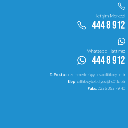
İletişim Merkezi
444 8 912
Whatsapp Hattımız
444 8 912
E-Posta:
cozummerkezi@yalovaciftlikkoy.bel.tr
Kep:
ciftlikkoybelediyesi@hs01.kep.tr
Faks:
0226 352 79 40