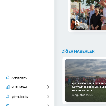
DİĞER HABERLER
ANASAYFA
ÇİFTLİKKÖY BELEDİYESPO
ALTYAPISI GELİŞİM LİGLER
KURUMSAL
HAZIRLANIYOR
6 Ağustos 2026
ÇİFTLİKKÖY