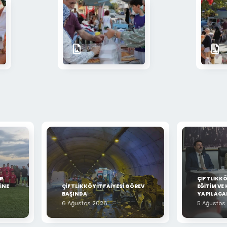
R
ÇİFTLİKK
İNE
ÇİFTLİKKÖY İTFAİYESİ GÖREV
EĞİTİM VE 
BAŞINDA
YAPILACA
6 Ağustos 2026
5 Ağustos