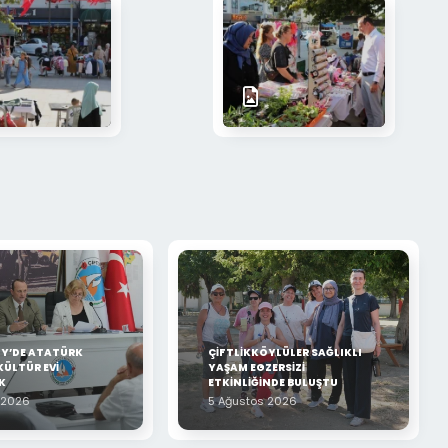
ÖY’DE ATATÜRK
ÇİFTLİKKÖYLÜLER SAĞLIKLI
KÜLTÜR EVİ
YAŞAM EGZERSİZİ
K
ETKİNLİĞİNDE BULUŞTU
 2026
5 Ağustos 2026