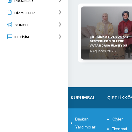
PROJELER
HİZMETLER
GÜNCEL
ÇİFTLİKKÖY’DE SOSYAL
İLETİŞİM
DESTEKLER BİNLERCE
VATANDAŞA ULAŞIYOR
4 Ağustos 2026
KURUMSAL
ÇİFTLİKKÖ
Başkan
Köyler
Yardımcıları
Ekonomi