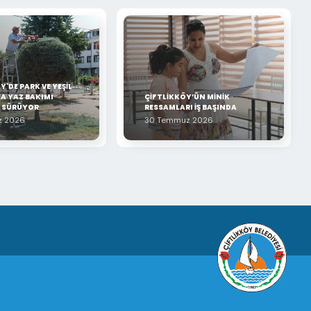
Y'DE PARK VE YEŞİL
A YAZ BAKIMI
ÇİFTLİKKÖY’ÜN MİNİK
Z SÜRÜYOR
RESSAMLARI İŞ BAŞINDA
z 2026
30 Temmuz 2026