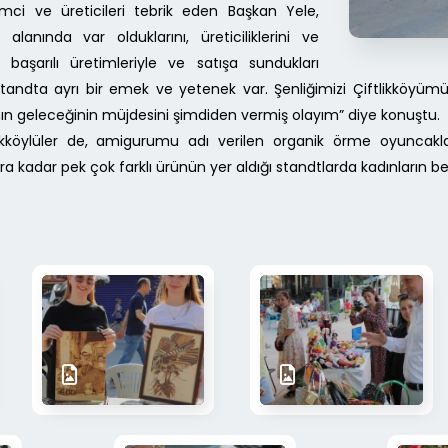
mci ve üreticileri tebrik eden Başkan Yele,
alanında var olduklarını, üreticiliklerini ve
a başarılı üretimleriyle ve satışa sundukları
 standta ayrı bir emek ve yetenek var. Şenliğimizi Çiftlikköyümü
ının geleceğinin müjdesini şimdiden vermiş olayım” diye konuştu.
tlikköylüler de, amigurumu adı verilen organik örme oyuncak
 kadar pek çok farklı ürünün yer aldığı standtlarda kadınların bec