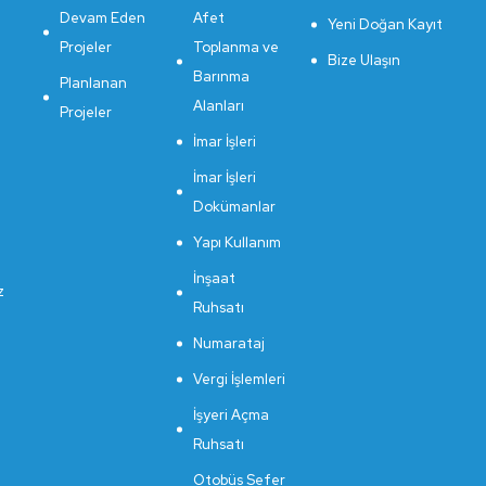
Devam Eden
Afet
Yeni Doğan Kayıt
Projeler
Toplanma ve
Bize Ulaşın
Barınma
Planlanan
Alanları
Projeler
İmar İşleri
İmar İşleri
Dokümanlar
Yapı Kullanım
İnşaat
z
Ruhsatı
Numarataj
Vergi İşlemleri
İşyeri Açma
Ruhsatı
Otobüs Sefer