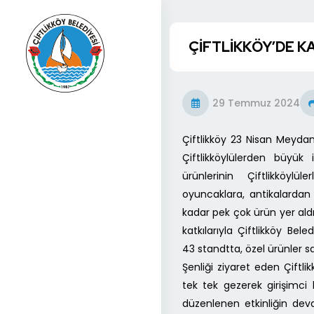
ÇİFTLİKKÖY’DE KA
29 Temmuz 2024
Çiftlikköy 23 Nisan Meydan
Çiftlikköylülerden büyük
ürünlerinin Çiftlikköyl
oyuncaklara, antikalardan 
kadar pek çok ürün yer aldı
katkılarıyla Çiftlikköy Bel
43 standtta, özel ürünler s
Şenliği ziyaret eden Çiftli
tek tek gezerek girişimci
düzenlenen etkinliğin deva