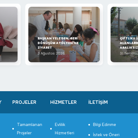
BAŞKAN YELE’DEN, GERİ
ÇİFTLİKKÖ
DÖNÜŞÜM ATÖLYESİ’NE
ALANLARD
ZİYARET
ARALIKSI
3 Ağustos 2026
31 Temmu
Y
PROJELER
HİZMETLER
İLETİŞİM
Tamamlanan
Evlilik
Bilgi Edinme
Projeler
Hizmetleri
İstek ve Öneri