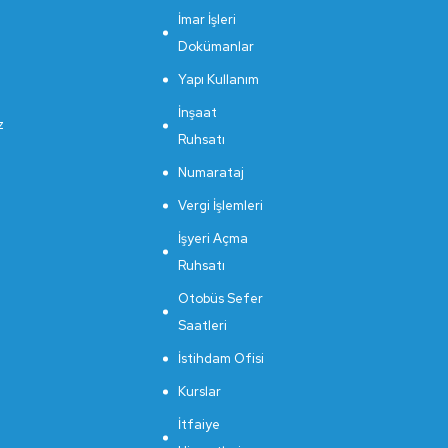
İmar İşleri
Dokümanlar
Yapı Kullanım
İnşaat
z
Ruhsatı
Numarataj
Vergi İşlemleri
İşyeri Açma
Ruhsatı
Otobüs Sefer
Saatleri
İstihdam Ofisi
Kurslar
İtfaiye