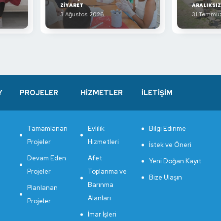
ZİYARET
ARALIKSI
3 Ağustos 2026
31 Temmu
Y
PROJELER
HİZMETLER
İLETİŞİM
Tamamlanan
Evlilik
Bilgi Edinme
Projeler
Hizmetleri
İstek ve Öneri
Devam Eden
Afet
Yeni Doğan Kayıt
Projeler
Toplanma ve
Bize Ulaşın
Barınma
Planlanan
Alanları
Projeler
İmar İşleri