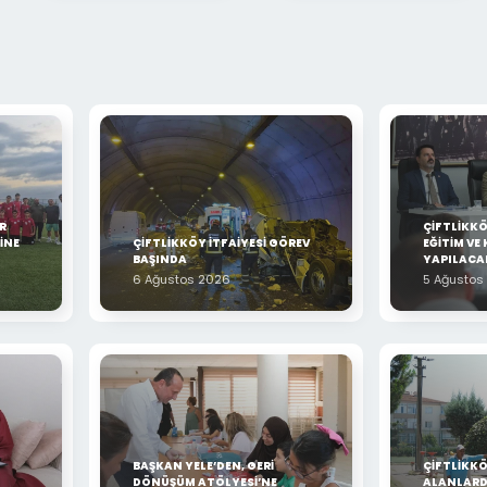
R
ÇİFTLİKK
İNE
ÇİFTLİKKÖY İTFAİYESİ GÖREV
EĞİTİM VE 
BAŞINDA
YAPILACA
6 Ağustos 2026
5 Ağustos
BAŞKAN YELE’DEN, GERİ
ÇİFTLİKKÖ
DÖNÜŞÜM ATÖLYESİ’NE
ALANLARD