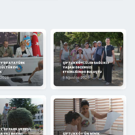
ÖY’DE ATATÜRK
ÇİFTLİKKÖYLÜLER SAĞLIKLI
KÜLTÜR EVİ
YAŞAM EGZERSİZİ
K
ETKİNLİĞİNDE BULUŞTU
 2026
5 Ağustos 2026
Y'DE PARK VE YEŞİL
A YAZ BAKIMI
ÇİFTLİKKÖY’ÜN MİNİK