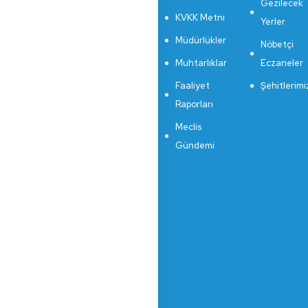
Gezilecek
KVKK Metni
Yerler
Müdürlükler
Nöbetçi
Muhtarlıklar
Eczaneler
Faaliyet
Şehitlerimi
Raporları
Meclis
Gündemi