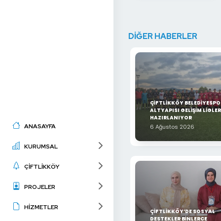
DİĞER HABERLER
ÇİFTLİKKÖY BELEDİYESPO
ALTYAPISI GELİŞİM LİGLER
HAZIRLANIYOR
ANASAYFA
6 Ağustos 2026
KURUMSAL
ÇİFTLİKKÖY
PROJELER
HİZMETLER
ÇİFTLİKKÖY’DE SOSYAL
DESTEKLER BİNLERCE