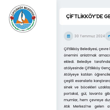
ÇİFTLİKKÖY’DE 
30 Temmuz 2024
Çiftlikköy Belediyesi, çevr
önemini anlatmak amacıyla
ekledi. Belediye tarafın
atölyesinde Çiftlikköy Genç
Atölyeye katılan öğrencile
çeşitli esanslarla karıştır
sinek ve böcekleri uzaklaş
portakal, gül, lavanta gibi
mumlar, hem çevreye duyar
Atık Merkezi’ne gelen a