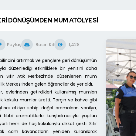
GERİ DÖNÜŞÜMDEN MUM ATÖLYESİ
Paylaş
Basın Kit
1,428
e bilincini artırmak ve gençlere geri dönüşümün
 düzenlediği etkinliklere bir yenisini daha
dan Sıfır Atık Merkezi’nde düzenlenen mum
lik Merkezi’nden gelen öğrenciler de yer aldı.
r, evlerinden getirdikleri kullanılmış mumları
arak kokulu mumlar üretti. Tarçın ve kahve gibi
tırıcı etkiye sahip doğal aromaların vanilya,
 tıbbi aromatiklerle karıştırılmasıyla yapılan
lı hem de hoş kokularıyla dikkat çekti. Sıfır
tık cam kavanozların yeniden kullanılarak