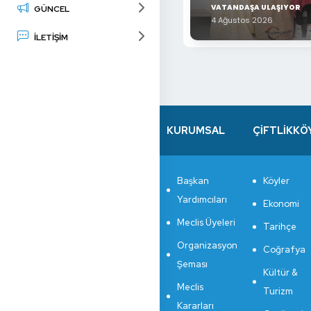
VATANDAŞA ULAŞIYOR
GÜNCEL
4 Ağustos 2026
İLETİŞİM
KURUMSAL
ÇİFTLİKKÖ
Başkan
Köyler
Yardımcıları
Ekonomi
Meclis Üyeleri
Tarihçe
Organizasyon
Coğrafya
Şeması
Kültür &
Meclis
Turizm
Kararları