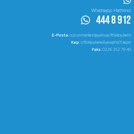
Whatsapp Hattımız
444 8 912
E-Posta:
cozummerkezi@yalovaciftlikkoy.bel.tr
Kep:
ciftlikkoybelediyesi@hs01.kep.tr
Faks:
0226 352 79 40