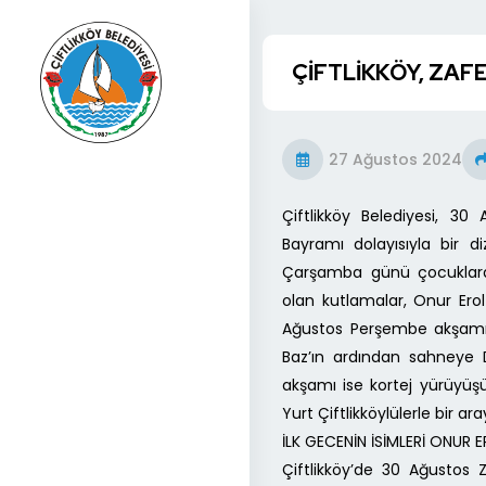
ÇİFTLİKKÖY, ZAF
27 Ağustos 2024
Çiftlikköy Belediyesi, 30
Bayramı dolayısıyla bir d
Çarşamba günü çocuklara 
olan kutlamalar, Onur Ero
Ağustos Perşembe akşamı T
Baz’ın ardından sahney
akşamı ise kortej yürüyüş
Yurt Çiftlikköylülerle bir ar
İLK GECENİN İSİMLERİ ONUR 
Çiftlikköy’de 30 Ağustos Z