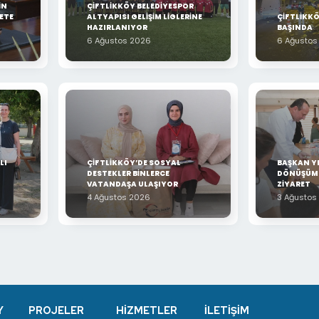
İN
ÇİFTLİKKÖY BELEDİYESPOR
ETE
ALTYAPISI GELİŞİM LİGLERİNE
ÇİFTLİKKÖ
HAZIRLANIYOR
BAŞINDA
6 Ağustos 2026
6 Ağustos
LI
ÇİFTLİKKÖY’DE SOSYAL
BAŞKAN YE
DESTEKLER BİNLERCE
DÖNÜŞÜM 
VATANDAŞA ULAŞIYOR
ZİYARET
4 Ağustos 2026
3 Ağustos
Y
PROJELER
HİZMETLER
İLETİŞİM