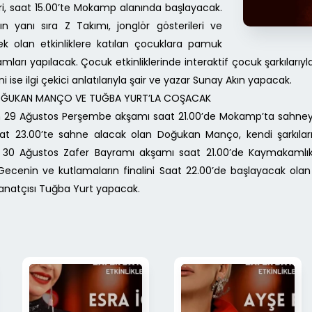
eri, saat 15.00’te Mokamp alanında başlayacak.
ın yanı sıra Z Takımı, jonglör gösterileri ve
k olan etkinliklere katılan çocuklara pamuk
amları yapılacak. Çocuk etkinliklerinde interaktif çocuk şarkılar
ini ise ilgi çekici anlatılarıyla şair ve yazar Sunay Akın yapacak.
 DOĞUKAN MANÇO VE TUĞBA YURT’LA COŞACAK
olan 29 Ağustos Perşembe akşamı saat 21.00’de Mokamp’ta sahneye 
aat 23.00’te sahne alacak olan Doğukan Manço, kendi şarkıları
cak. 30 Ağustos Zafer Bayramı akşamı saat 21.00’de Kaymakam
cenin ve kutlamaların finalini Saat 22.00’de başlayacak olan k
anatçısı Tuğba Yurt yapacak.