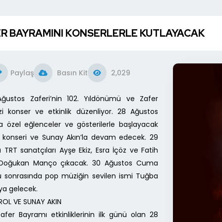
ER BAYRAMINI KONSERLERLE KUTLAYACAK
Paylaş
Basın Kit
2,029
 Ağustos Zaferi’nin 102. Yıldönümü ve Zafer
izi konser ve etkinlik düzenliyor. 28 Ağustos
özel eğlenceler ve gösterilerle başlayacak
l konseri ve Sunay Akın’la devam edecek. 29
RT sanatçıları Ayşe Ekiz, Esra İçöz ve Fatih
e Doğukan Manço çıkacak. 30 Ağustos Cuma
ü sonrasında pop müziğin sevilen ismi Tuğba
aya gelecek.
EROL VE SUNAY AKIN
afer Bayramı etkinliklerinin ilk günü olan 28