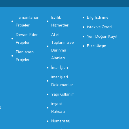
Tamamlanan
Evlilik
Bilgi Edinme
Projeler
Hizmetleri
İstek ve Öneri
Devam Eden
Afet
Yeni Doğan Kayıt
Projeler
Toplanma ve
Bize Ulaşın
Barınma
Planlanan
Alanları
Projeler
İmar İşleri
İmar İşleri
Dokümanlar
Yapı Kullanım
İnşaat
z
Ruhsatı
Numarataj