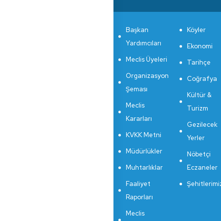
Başkan
Köyler
Yardımcıları
Ekonomi
Meclis Üyeleri
Tarihçe
Organizasyon
Coğrafya
Şeması
Kültür &
Meclis
Turizm
Kararları
Gezilecek
KVKK Metni
Yerler
Müdürlükler
Nöbetçi
Muhtarlıklar
Eczaneler
Faaliyet
Şehitlerimi
Raporları
Meclis