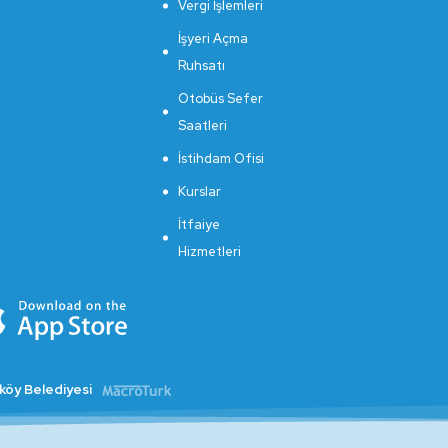
Vergi İşlemleri
İşyeri Açma
Ruhsatı
Otobüs Sefer
Saatleri
İstihdam Ofisi
Kurslar
İtfaiye
Hizmetleri
kköy Belediyesi