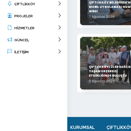
ÇİFTLİKKÖY BELEDİYESİ’N
ÇİFTLİKKÖY
MOBİL UYGULAMASI HİZM
GİRDİ
PROJELER
7 Ağustos 2026
HİZMETLER
GÜNCEL
İLETİŞİM
ÇİFTLİKKÖYLÜLER SAĞLIK
YAŞAM EGZERSİZİ
ETKİNLİĞİNDE BULUŞTU
5 Ağustos 2026
KURUMSAL
ÇİFTLİKKÖ