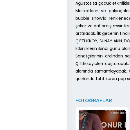
Ağustos’ta çocuk etkinlikl
Maskotların ve palyaçolar
bubble show’la renklenece
şeker ve patlamış mısır ikr
arttıracak. İlk gecenin final
ÇİFTLİKKÖY, SUNAY AKIN,
Etkinliklerin ikinci günü 
Sanatçılarının ardından s
Çiftlikköylüleri coştura
alanında tamamlayacak. Ge
gönlünde taht kuran pop s
FOTOĞRAFLAR