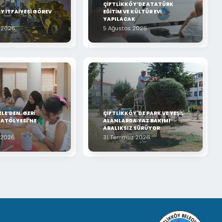
ÇİFTLİKKÖY’DE ATATÜRK
Y İTFAİYESİ GÖREV
EĞİTİM VE KÜLTÜR EVİ
YAPILACAK
 2026
5 Ağustos 2026
LE’DEN, GERİ
ÇİFTLİKKÖY'DE PARK VE YEŞİL
ATÖLYESİ’NE
ALANLARDA YAZ BAKIMI
ARALIKSIZ SÜRÜYOR
 2026
31 Temmuz 2026