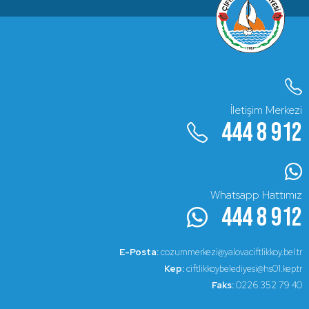
İletişim Merkezi
444 8 912
Whatsapp Hattımız
444 8 912
E-Posta:
cozummerkezi@yalovaciftlikkoy.bel.tr
Kep:
ciftlikkoybelediyesi@hs01.kep.tr
Faks:
0226 352 79 40