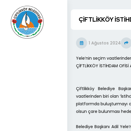
ÇİFTLİKKÖY İSTİH
1 Ağustos 2024
Yele’nin seçim vaatlerinden
ÇİFTLİKKÖY İSTİHDAM OFİSİ 
Çiftlikköy Belediye Başk
vaatlerinden biri olan ‘İsti
platformda buluşturmayı a
olsun çare bulunması hedef
Belediye Başkanı Adil Yele’