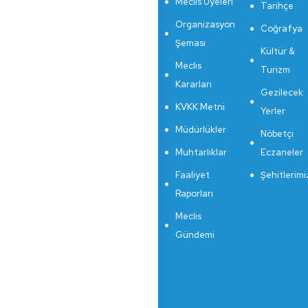
Meclis Üyeleri
Tarihçe
Organizasyon
Coğrafya
Şeması
Kültür &
Meclis
Turizm
Kararları
Gezilecek
KVKK Metni
Yerler
Müdürlükler
Nöbetçi
Muhtarlıklar
Eczaneler
Faaliyet
Şehitlerimi
Raporları
Meclis
Gündemi