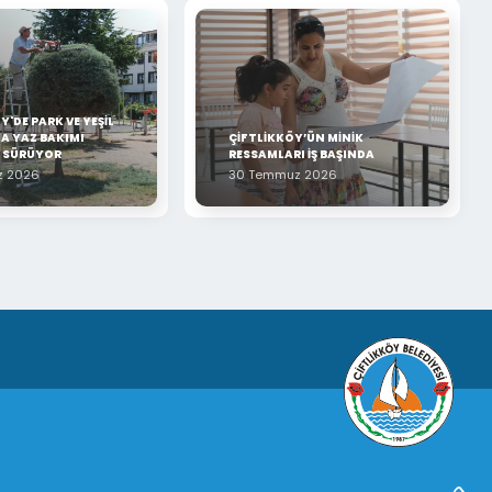
Y'DE PARK VE YEŞİL
A YAZ BAKIMI
ÇİFTLİKKÖY’ÜN MİNİK
Z SÜRÜYOR
RESSAMLARI İŞ BAŞINDA
z 2026
30 Temmuz 2026