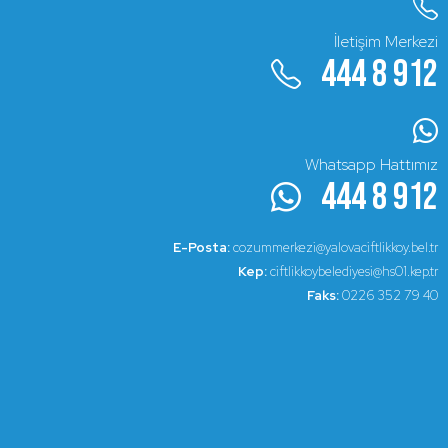
İletişim Merkezi
444 8 912
Whatsapp Hattımız
444 8 912
E-Posta:
cozummerkezi@yalovaciftlikkoy.bel.tr
Kep:
ciftlikkoybelediyesi@hs01.kep.tr
Faks:
0226 352 79 40