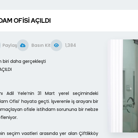
DAM OFİSİ AÇILDI
Paylaş
Basın Kit
1,384
 biri daha gerçekleşti
AÇILDI
anı Adil Yele’nin 31 Mart yerel seçimindeki
hdam Ofisi’ hayata geçti. İşverenle iş arayanı bir
maçlayan ofisle istihdam sorununa bir nebze
leniyor.
nin seçim vaatleri arasında yer alan Çiftlikköy