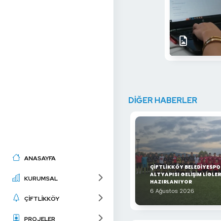
DİĞER HABERLER
ANASAYFA
ÇİFTLİKKÖY BELEDİYESPO
ALTYAPISI GELİŞİM LİGLER
KURUMSAL
HAZIRLANIYOR
6 Ağustos 2026
ÇİFTLİKKÖY
PROJELER