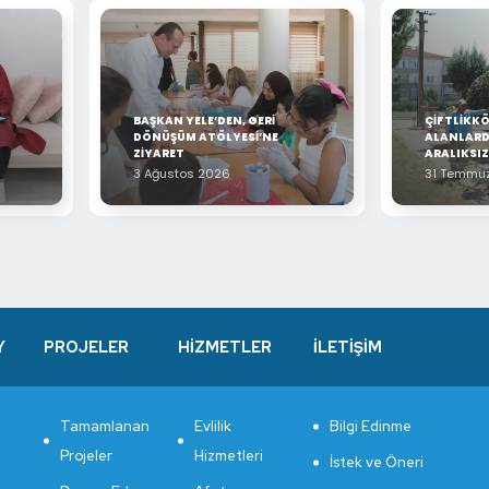
BAŞKAN YELE’DEN, GERİ
ÇİFTLİKKÖ
DÖNÜŞÜM ATÖLYESİ’NE
ALANLARD
ZİYARET
ARALIKSI
3 Ağustos 2026
31 Temmu
Y
PROJELER
HİZMETLER
İLETİŞİM
Tamamlanan
Evlilik
Bilgi Edinme
Projeler
Hizmetleri
İstek ve Öneri