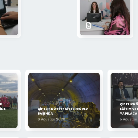
R
ÇİFTLİKK
İNE
ÇİFTLİKKÖY İTFAİYESİ GÖREV
EĞİTİM VE 
BAŞINDA
YAPILACA
6 Ağustos 2026
5 Ağustos