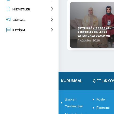
HİZMETLER
GÜNCEL
ÇİFTLİKKÖY’DE SOSYAL
İLETİŞİM
DESTEKLER BİNLERCE
VATANDAŞA ULAŞIYOR
4 Ağustos 2026
KURUMSAL
ÇİFTLİKKÖ
Başkan
Köyler
Yardımcıları
Ekonomi