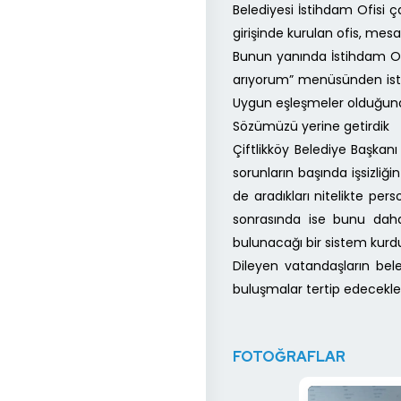
Belediyesi İstihdam Ofisi ç
girişinde kurulan ofis, mesa
Bunun yanında İstihdam Ofi
arıyorum” menüsünden isted
Uygun eşleşmeler olduğunda 
Sözümüzü yerine getirdik
Çiftlikköy Belediye Başkanı
sorunların başında işsizliğ
de aradıkları nitelikte pe
sonrasında ise bunu daha 
bulunacağı bir sistem kurd
Dileyen vatandaşların bele
buluşmalar tertip edecekler
FOTOĞRAFLAR