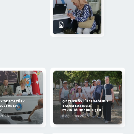
ÖY’DE ATATÜRK
ÇİFTLİKKÖYLÜLER SAĞLIKLI
KÜLTÜR EVİ
YAŞAM EGZERSİZİ
K
ETKİNLİĞİNDE BULUŞTU
 2026
5 Ağustos 2026