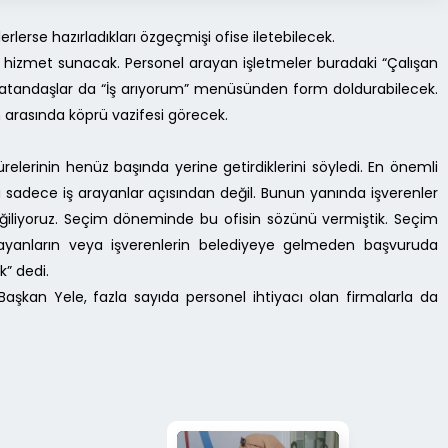
rlerse hazırladıkları özgeçmişi ofise iletebilecek.
t hizmet sunacak. Personel arayan işletmeler buradaki “Çalışan
 vatandaşlar da “İş arıyorum” menüsünden form doldurabilecek.
 arasında köprü vazifesi görecek.
relerinin henüz başında yerine getirdiklerini söyledi. En önemli
da sadece iş arayanlar açısından değil. Bunun yanında işverenler
 eğiliyoruz. Seçim döneminde bu ofisin sözünü vermiştik. Seçim
 arayanların veya işverenlerin belediyeye gelmeden başvuruda
” dedi.
aşkan Yele, fazla sayıda personel ihtiyacı olan firmalarla da