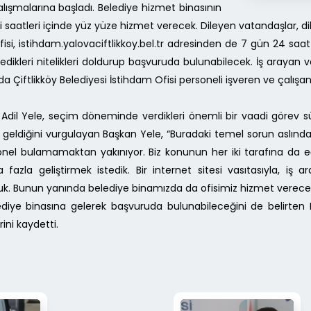
alışmalarına başladı. Belediye hizmet binasının
i saatleri içinde yüz yüze hizmet verecek. Dileyen vatandaşlar, dile
si, istihdam.yalovaciftlikkoy.bel.tr adresinden de 7 gün 24 saa
ikleri nitelikleri doldurup başvuruda bulunabilecek. İş arayan
Çiftlikköy Belediyesi İstihdam Ofisi personeli işveren ve çalışan
 Adil Yele, seçim döneminde verdikleri önemli bir vaadi görev sü
in geldiğini vurgulayan Başkan Yele, “Buradaki temel sorun aslın
rsonel bulamamaktan yakınıyor. Biz konunun her iki tarafına da
fazla geliştirmek istedik. Bir internet sitesi vasıtasıyla, iş
uk. Bunun yanında belediye binamızda da ofisimiz hizmet verecek
diye binasına gelerek başvuruda bulunabileceğini de belirten B
ini kaydetti.