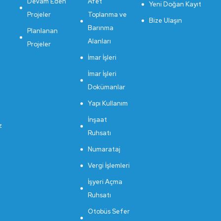
Devam Eden
Afet
Yeni Doğan Kayıt
Projeler
Toplanma ve
Bize Ulaşın
Barınma
Planlanan
Alanları
Projeler
İmar İşleri
İmar İşleri
Dokümanlar
Yapı Kullanım
İnşaat
z
Ruhsatı
Numarataj
Vergi İşlemleri
İşyeri Açma
Ruhsatı
Otobüs Sefer