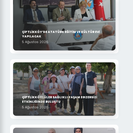
ÇİFTLİKKÖY’DE ATATÜRK EĞİTİM VE KÜLTÜR EVİ
YAPILACAK
5 Ağustos 2026
ÇİFTLİKKÖYLÜLER SAĞLIKLI YAŞAM EGZERSİZİ
ETKİNLİĞİNDE BULUŞTU
5 Ağustos 2026