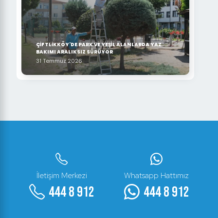
ÇİFTLİKKÖY'DE PARK VE YEŞİL ALANLARDA YAZ
BAKIMI ARALIKSIZ SÜRÜYOR
31 Temmuz 2026
İletişim Merkezi
Whatsapp Hattımız
444 8 912
444 8 912