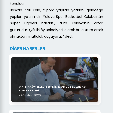
konuldu.
Başkan Adil Yele, “Spora yapılan yatırım, geleceğe
yapılan yatırımdır. Yalova Spor Basketbol Kulübü’nün
Süper Lig’deki başarısı, tüm Yalova’nın ortak
gururudur. Çiftlikköy Belediyesi olarak bu gurura ortak
olmaktan mutluluk duyuyoruz” dedi.
DİĞER HABERLER
ÇİFTLİKKÖY BELEDİYESİ’NİN MOBİL UYGULAMASI
HİZMETE GİRDİ
7 Ağustos 2026