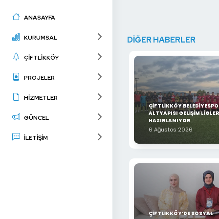
ANASAYFA
KURUMSAL
DİĞER HABERLER
ÇİFTLİKKÖY
PROJELER
HİZMETLER
ÇİFTLİKKÖY BELEDİYESPO
ALTYAPISI GELİŞİM LİGLER
GÜNCEL
HAZIRLANIYOR
6 Ağustos 2026
İLETİŞİM
ÇİFTLİKKÖY’DE SOSYAL