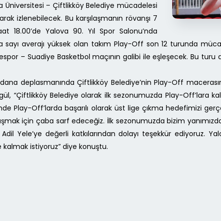
 Üniversitesi – Çiftlikköy Belediye mücadelesi
arak izlenebilecek. Bu karşılaşmanın rövanşı 7
t 18.00’de Yalova 90. Yıl Spor Salonu’nda
a sayı averajı yüksek olan takım Play-Off son 12 turunda mücad
espor – Suadiye Basketbol maçının galibi ile eşleşecek. Bu turu
ana deplasmanında Çiftlikköy Belediye’nin Play-Off macerasının
l, “Çiftlikköy Belediye olarak ilk sezonumuzda Play-Off’lara k
e Play-Off’larda başarılı olarak üst lige çıkma hedefimizi ger
laşmak için çaba sarf edeceğiz. İlk sezonumuzda bizim yanımızd
Adil Yele’ye değerli katkılarından dolayı teşekkür ediyoruz. Yal
e kalmak istiyoruz” diye konuştu.