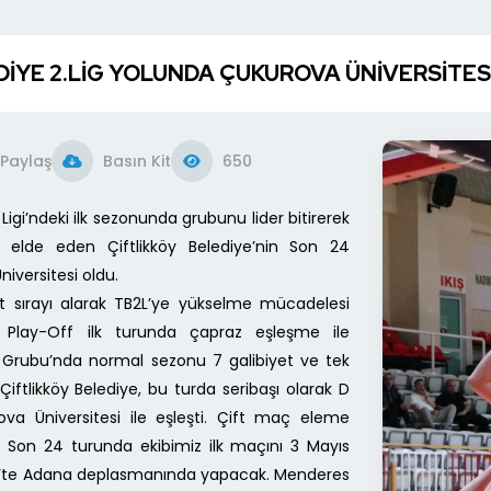
DİYE 2.LİG YOLUNDA ÇUKUROVA ÜNİVERSİTES
Paylaş
Basın Kit
650
Ligi’ndeki ilk sezonunda grubunu lider bitirerek
 elde eden Çiftlikköy Belediye’nin Son 24
niversitesi oldu.
ört sırayı alarak TB2L’ye yükselme mücadelesi
 Play-Off ilk turunda çapraz eşleşme ile
. C Grubu’nda normal sezonu 7 galibiyet ve tek
en Çiftlikköy Belediye, bu turda seribaşı olarak D
a Üniversitesi ile eşleşti. Çift maç eleme
 Son 24 turunda ekibimiz ilk maçını 3 Mayıs
0’te Adana deplasmanında yapacak. Menderes