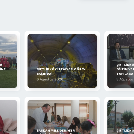
R
ÇİFTLİKK
İNE
ÇİFTLİKKÖY İTFAİYESİ GÖREV
EĞİTİM VE 
BAŞINDA
YAPILACA
6 Ağustos 2026
5 Ağustos
BAŞKAN YELE’DEN, GERİ
ÇİFTLİKKÖ