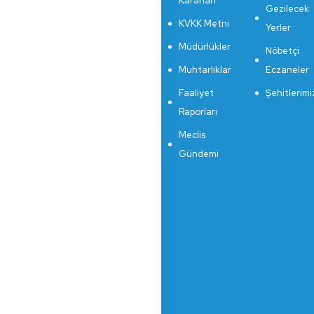
Kararları
Gezilecek
KVKK Metni
Yerler
Müdürlükler
Nöbetçi
Muhtarlıklar
Eczaneler
Faaliyet
Şehitlerimi
Raporları
Meclis
Gündemi