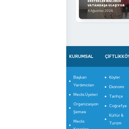
DESTEKLER BİNLERCE
VATANDAŞA ULAŞIYOR
4 Ağustos 2026
KURUMSAL
ÇİFTLİKKÖ
Başkan
Köyler
Yardımcıları
Ekonomi
Meclis Üyeleri
Tarihçe
Organizasyon
Coğrafya
Şeması
Kültür &
Meclis
Turizm