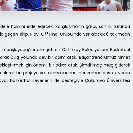
ele hakkını elde edecek. Karşılaşmanın galibi, son 12 turunda
 da geçen ekip, Play-Off Final Grubu’nda yer alacak 6 takımdan
 başlayacağını dile getiren Çiftlikköy Belediyespor Basketbol
alarak 2.Lig yolunda dev bir adım attık. Başantrenörümüz Nimet
çekleştirmek için önemli bir adım attık. Şimdi maç maç giderek
a olarak bu projeye ve takıma inanan, her zaman destek veren
ovalı basketbol severlerin de desteğiyle Çukurova Üniversitesi