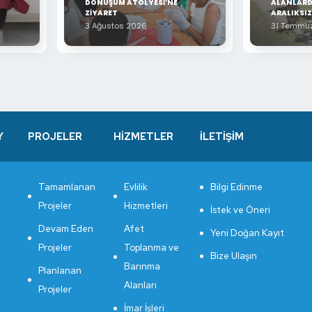
DÖNÜŞÜM ATÖLYESİ’NE
ALANLARD
ZİYARET
ARALIKSI
3 Ağustos 2026
31 Temmu
Y
PROJELER
HİZMETLER
İLETİŞİM
Tamamlanan
Evlilik
Bilgi Edinme
Projeler
Hizmetleri
İstek ve Öneri
Devam Eden
Afet
Yeni Doğan Kayıt
Projeler
Toplanma ve
Bize Ulaşın
Barınma
Planlanan
Alanları
Projeler
İmar İşleri