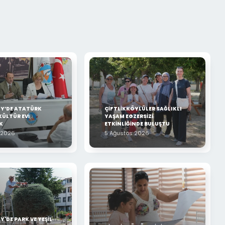
ÖY’DE ATATÜRK
ÇİFTLİKKÖYLÜLER SAĞLIKLI
KÜLTÜR EVİ
YAŞAM EGZERSİZİ
K
ETKİNLİĞİNDE BULUŞTU
 2026
5 Ağustos 2026
Y'DE PARK VE YEŞİL