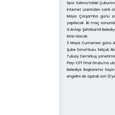
Spor Salonu’ndaki Çukurova
internet üzerinden canlı ol
Mayıs Çarşamba günü saa
yapılacak. İki maç sonund
G.Antep Şehitkamil Belediy
birisi olacak.
3 Mayıs Cumartesi günü Ad
Şube Sorumlusu Selçuk Akgü
Tulüay Demirkuş yönetimind
Play-Off Final Grubu’na u
Belediye Başkanımız Sayın 
engelini de aşarak son 12’y