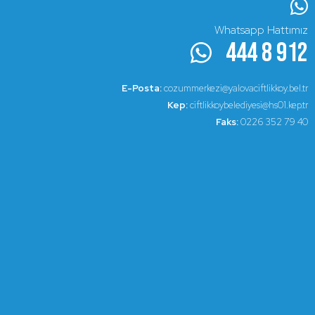
Whatsapp Hattımız
444 8 912
E-Posta:
cozummerkezi@yalovaciftlikkoy.bel.tr
Kep:
ciftlikkoybelediyesi@hs01.kep.tr
Faks:
0226 352 79 40