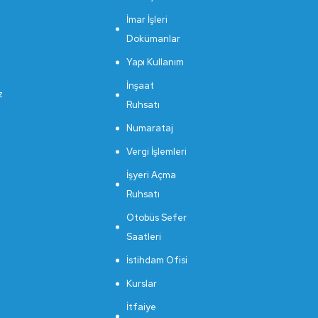
İmar İşleri
Dokümanlar
Yapı Kullanım
İnşaat
z
Ruhsatı
Numarataj
Vergi İşlemleri
İşyeri Açma
Ruhsatı
Otobüs Sefer
Saatleri
İstihdam Ofisi
Kurslar
İtfaiye