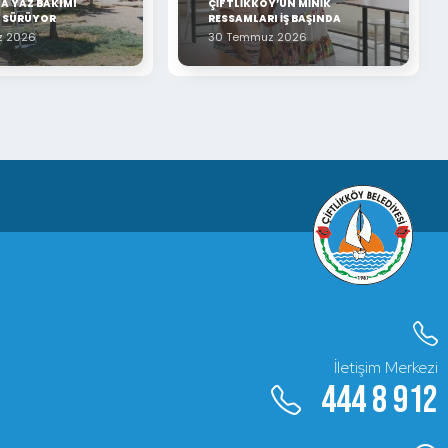
A YAZ BAKIMI
ÇİFTLİKKÖY’ÜN MİNİK
Z SÜRÜYOR
RESSAMLARI İŞ BAŞINDA
z 2026
30 Temmuz 2026
İletişim Merkezi
444 8 912